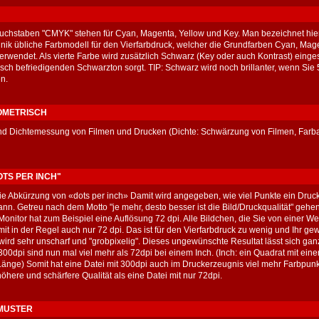
Buchstaben "CMYK" stehen für Cyan, Magenta, Yellow und Key. Man bezeichnet hier
nik übliche Farbmodell für den Vierfarbdruck, welcher die Grundfarben Cyan, Mag
erwendet. Als vierte Farbe wird zusätzlich Schwarz (Key oder auch Kontrast) einges
isch befriedigenden Schwarzton sorgt. TIP: Schwarz wird noch brillanter, wenn Si
en.
OMETRISCH
nd Dichtemessung von Filmen und Drucken (Dichte: Schwärzung von Filmen, Farba
DOTS PER INCH"
 die Abkürzung von «dots per inch» Damit wird angegeben, wie viel Punkte ein Druc
ann. Getreu nach dem Motto "je mehr, desto besser ist die Bild/Druckqualität" gehen
 Monitor hat zum Beispiel eine Auflösung 72 dpi. Alle Bildchen, die Sie von einer W
it in der Regel auch nur 72 dpi. Das ist für den Vierfarbdruck zu wenig und Ihr g
wird sehr unscharf und "grobpixelig". Dieses ungewünschte Resultat lässt sich gan
 300dpi sind nun mal viel mehr als 72dpi bei einem Inch. (Inch: ein Quadrat mit ein
änge) Somit hat eine Datei mit 300dpi auch im Druckerzeugnis viel mehr Farbpunkt
höhere und schärfere Qualität als eine Datei mit nur 72dpi.
MUSTER