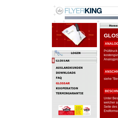
GLO
ANALOG-
Prüfdruck
kostengün
Analogpro
ANSCHN
siehe "Be
BESCHN
Unter Bes
welcher ab
Seite des
Endformat 