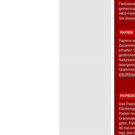
Farbstand
gemeinsam
HKS-Farbe
Sie diese
PAPIER
Papiere w
Zusammens
erhalten 
gestriche
Naturkart
lasergeei
Grammatur
info@flye
PAPIER
Das Papie
Flächenge
Papier re
Grammatur
g/qm, Fly
A0 hat ein
legt, das