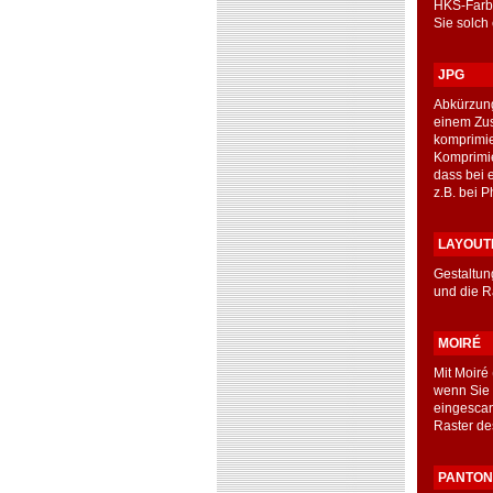
HKS-Farbe
Sie solch
JPG
Abkürzung
einem Zus
komprimie
Komprimie
dass bei 
z.B. bei 
LAYOUT
Gestaltun
und die R
MOIRÉ
Mit Moiré
wenn Sie 
eingescan
Raster de
PANTON