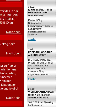
15.02.
Einlasskarte, Ticket,
mit das in der
Gutscheine: Ihre
enta und Gelb
Abendkasse!
etzt, das für
Karten 300g
e 50% Cyan
Naturpapier
beschreibbar • Tickets
auf 250g/m²
Nach oben
Feinstpapier mit
Struktur
>mehr
uftrag beim
1.01.
PREISPHILOSOPHIE
Nach oben
ALL INCLUSIVE
DIE FLYERKING.DE
PREISPHILOSOPHIE!
ker zu Papier
Alle Produkte und
Preise welche in
 wir hier ans
unserem Shop
ebside laden,
angeboten werden...
ewünschtes
>mehr
z einfach
er Diagonalen
e und folglich
20.11.
VISITENKARTEN MATT
lassen Sie glänzen!
Nach oben
Andere sind matt.
Seit 2005 bei Flyerking
im Sortiment: