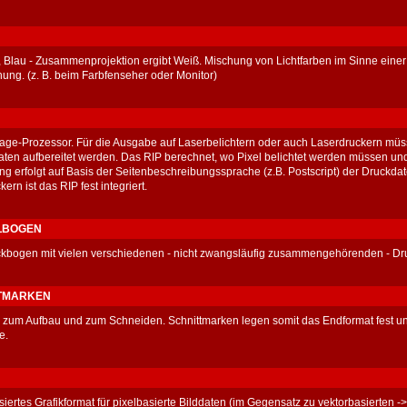
, Blau - Zusammenprojektion ergibt Weiß. Mischung von Lichtfarben im Sinne einer
ung. (z. B. beim Farbfenseher oder Monitor)
age-Prozessor. Für die Ausgabe auf Laserbelichtern oder auch Laserdruckern müss
aten aufbereitet werden. Das RIP berechnet, wo Pixel belichtet werden müssen und
g erfolgt auf Basis der Seitenbeschreibungssprache (z.B. Postscript) der Druckdate
ern ist das RIP fest integriert.
LBOGEN
ckbogen mit vielen verschiedenen - nicht zwangsläufig zusammengehörenden - Dr
TMARKEN
en zum Aufbau und zum Schneiden. Schnittmarken legen somit das Endformat fest un
e.
siertes Grafikformat für pixelbasierte Bilddaten (im Gegensatz zu vektorbasierten -