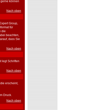
r gerne können
Nach oben
Expert Group,
format für
e die
abei beachten,
arauf, dass Sie
Nach oben
 legt Schriften
Nach oben
die erscheint,
em Druck.
Nach oben