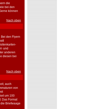
hern die
wie bei den
. Gerne können
Nach oben
 Bei den Flyern
att
sitenkarten-
et- und
oder anderen
e diesen bei
Nach oben
eit, auch
ammaturen von
mit
fset um 100
t: Das Format
f die Briefwaage