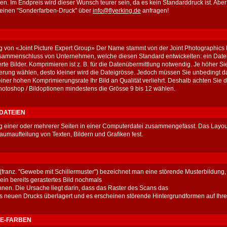
n. Im Endpreis wird dieser Wunsch teurer sein, da es kein Standarddruck ist. Abe
 einen "Sonderfarben-Druck" über
info@flyerking.de
anfragen!
 von «Joint Picture Expert Group» Der Name stammt von der Joint Photographics 
ammenschluss von Unternehmen, welche diesen Standard entwickelten: ein Datei
rte Bilder. Komprimieren ist z. B. für die Datenübermittlung notwendig. Je höher Si
rung wählen, desto kleiner wird die Dateigrösse. Jedoch müssen Sie unbedingt d
einer hohen Komprimierungsrate Ihr Bild an Qualität verliehrt. Deshalb achten Sie d
Photoshop / Bildoptionen mindestens die Grösse 9 bis 12 wählen.
DATEIEN
g einer oder mehrerer Seiten in einer Computerdatei zusammengefasst. Das Layout
aumaufteilung von Texten, Bildern und Grafiken fest.
 (franz. "Gewebe mit Schillermuster") bezeichnet man eine störende Musterbildung, 
ein bereits gerastertes Bild nochmals
nen. Die Ursache liegt darin, dass das Raster des Scans das
s neuen Drucks überlagert und es erscheinen störende Hintergrundformen auf Ihr
E-FARBEN