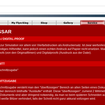
SSAR
/ DIGITAL-PROOF
 zur Simulation vor allem von Vierfarbdrucken als Andruckersatz. Ist zwar wertvolle
stiges Hilfsmittel, kann jedoch einen echten Andruck auf Papier nicht ersetzen. Ma
ofs (von den Originalfilmen) und Digitalproofs (Ausdruck aus der Datei).
ITT
schnittzugabe"
ITTZUGABE
chnittzugabe versteht man den "überflüssigen" Bereich an allen Seiten eines Dok
er dennoch bildhafte "Ausläufer" enthält. Diese "überflüssigen", zumeist 2 Millimet
 Dokuments sind aber dringend notwendig, da man so beim späteren Schneiden au
weiße Blitzer verhindert, falls der Schnitt nicht ganz akkurat vollzogen wird.