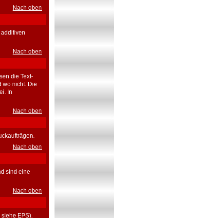
Nach oben
 additiven
Nach oben
en die Text-
 wo nicht. Die
i. In
Nach oben
uckaufträgen.
Nach oben
d sind eine
Nach oben
> siehe EPS).