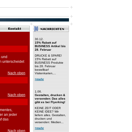
30.12.
15% Rabatt auf
BUSINESS Artikel bis
28. Februar
DRUCKE & SPARE!
s und
15% Rabatt auf
n unterscheidet
BUSINESS Produkte
bis 28. Februar
bestellbar!
Nach oben
Visitenkarten,...
>mehr
1.06.
Nach oben
Gestalten, drucken &
versenden: Das alles
gibt es bei Flyerking!
KEINE ZEIT ODER
umentes,
KEINE IDEE? Wir
er an jeder
liefern alles. Gestalten,
drucken und
f das
versenden: Medien...
>mehr
Nach oben