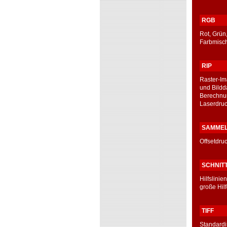
RGB
Rot, Grün
Farbmisch
RIP
Raster-Im
und Bildd
Berechnun
Laserdruck
SAMME
Offsetdru
SCHNIT
Hilfslini
große Hilf
TIFF
Standardi