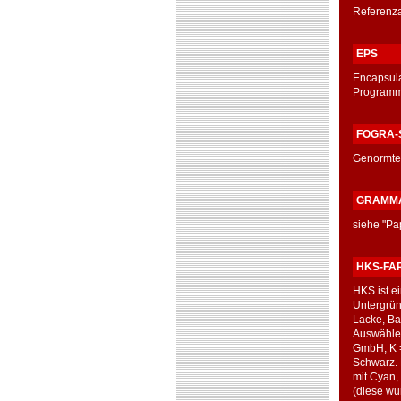
Referenza
EPS
Encapsulat
Programme
FOGRA-
Genormtes
GRAMM
siehe "Pa
HKS-FA
HKS ist e
Untergrün
Lacke, Bau
Auswählen
GmbH, K =
Schwarz. 
mit Cyan,
(diese wu