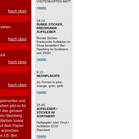
VISITENKARTEN MATT
>mehr
Nach oben
18.12.
RUNDE STICKER,
 vielen
KREISRUNDE
AUFKLEBER
Runde Sticker,
Nach oben
Kreisrunde Aufkleber im
Shop bestellen! Bei
Flyerking im Sortiment
seit 2006!
uck.
>mehr
Nach oben
6.12.
NEONPLAKATE
A1 Format in pink,
Nach oben
orange, grün, gelb
>mehr
apiersorten und
15.05.
ben gibt es für
AUFKLEBER /
bei das genaue
STICKER IM
ann-Steinberg
SORTIMENT
dfarben sowie
Haftpapier oder Vinyl •
auf dem Papier
Aufkleber ECO
Standard
be wünschen
e z.B. den
>mehr