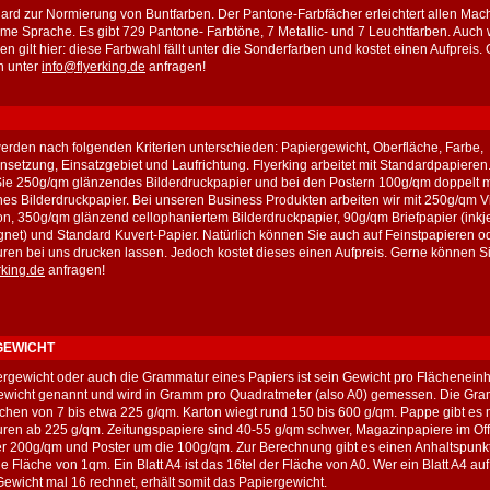
ard zur Normierung von Buntfarben. Der Pantone-Farbfächer erleichtert allen Mac
e Sprache. Es gibt 729 Pantone- Farbtöne, 7 Metallic- und 7 Leuchtfarben. Auch 
n gilt hier: diese Farbwahl fällt unter die Sonderfarben und kostet einen Aufpreis
n unter
info@flyerking.de
anfragen!
erden nach folgenden Kriterien unterschieden: Papiergewicht, Oberfläche, Farbe,
etzung, Einsatzgebiet und Laufrichtung. Flyerking arbeitet mit Standardpapieren.
Sie 250g/qm glänzendes Bilderdruckpapier und bei den Postern 100g/qm doppelt m
nes Bilderdruckpapier. Bei unseren Business Produkten arbeiten wir mit 250g/qm Vi
on, 350g/qm glänzend cellophaniertem Bilderdruckpapier, 90g/qm Briefpapier (inkj
gnet) und Standard Kuvert-Papier. Natürlich können Sie auch auf Feinstpapieren 
en bei uns drucken lassen. Jedoch kostet dieses einen Aufpreis. Gerne können Si
rking.de
anfragen!
GEWICHT
rgewicht oder auch die Grammatur eines Papiers ist sein Gewicht pro Flächeneinh
wicht genannt und wird in Gramm pro Quadratmeter (also A0) gemessen. Die Gr
ichen von 7 bis etwa 225 g/qm. Karton wiegt rund 150 bis 600 g/qm. Pappe gibt es 
en ab 225 g/qm. Zeitungspapiere sind 40-55 g/qm schwer, Magazinpapiere im Of
er 200g/qm und Poster um die 100g/qm. Zur Berechnung gibt es einen Anhaltspunk
e Fläche von 1qm. Ein Blatt A4 ist das 16tel der Fläche von A0. Wer ein Blatt A4 au
 Gewicht mal 16 rechnet, erhält somit das Papiergewicht.