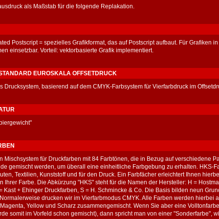
usdruck als Maßstab für die folgende Replakation.
ed Postscript = spezielles Grafikformat, das auf Postscript aufbaut. Für Grafiken in
n einsetzbar. Vorteil: vektorbasierte Grafik implementiert.
STANDARD EUROSKALA OFFSETDRUCK
 Drucksystem, basierend auf dem CMYK-Farbsystem für Vierfarbdruck im Offsetdr
ATUR
piergewicht"
RBEN
in Mischsystem für Druckfarben mit 84 Farbtönen, die in Bezug auf verschiedene P
de gemischt werden, um überall eine einheitliche Farbgebung zu erhalten. HKS-Far
ten, Textilien, Kunststoff und für den Druck. Ein Farbfächer erleichtert Ihnen hier
 Ihrer Farbe. Die Abkürzung "HKS" steht für die Namen der Hersteller: H = Hostm
 Kast + Ehinger Druckfarben, S = H. Schmincke & Co. Die Basis bilden neun Grun
Normalerweise drucken wir im Vierfarbmodus CMYK. Alle Farben werden hierbei 
 Magenta, Yellow und Scharz zusammengemischt. Wenn Sie aber eine Volltonfar
rde somit im Vorfeld schon gemischt), dann spricht man von einer "Sonderfarbe", wi