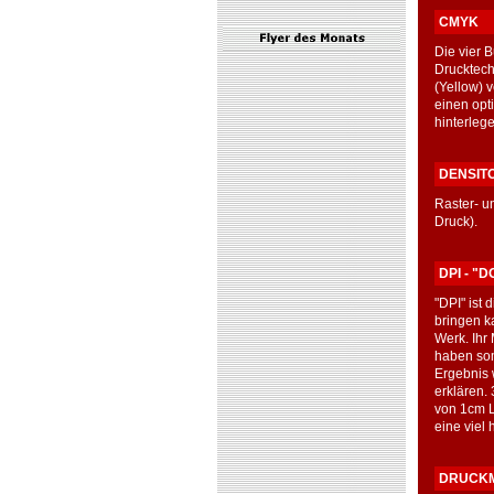
CMYK
Die vier 
Drucktech
(Yellow) v
einen opt
hinterleg
DENSIT
Raster- u
Druck).
DPI - "
"DPI" ist
bringen k
Werk. Ihr
haben som
Ergebnis 
erklären.
von 1cm L
eine viel 
DRUCK