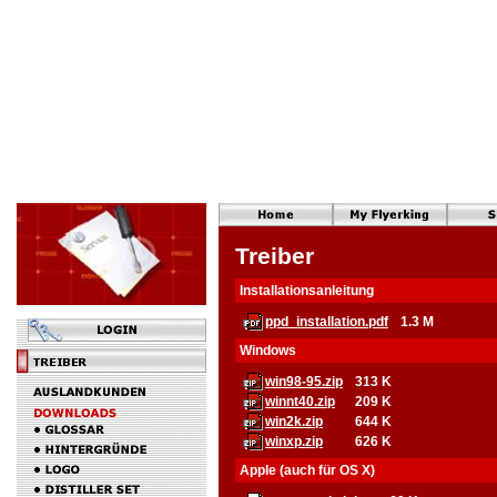
Treiber
Installationsanleitung
ppd_installation.pdf
1.3 M
Windows
win98-95.zip
313 K
winnt40.zip
209 K
win2k.zip
644 K
winxp.zip
626 K
Apple (auch für OS X)