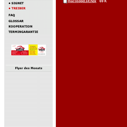
macosppd.sit.hqx
69 K