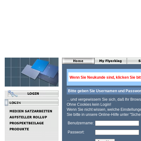
Wenn Sie Neukunde sind, klicken Sie bi
Bitte geben Sie Usernamen und Passwort 
... und vergewissern Sie sich, daß Ihr Brow
Ohne Cookies kein Login!
Wenn Sie nicht wissen, welche Einstellun
Sie bitte in unsere Online-Hilfe unter "Siche
Benutzername:
Passwort: