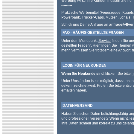
Werbung wirkt! Ihre Kunden müssen Sie nur 
---------
Praktische Werbemittel (Feuerzeuge, Kugels
Powerbank, Trucker-Caps, Mützen, Schals, Tex
Schick uns Deine Anfrage an
anfrage@flyer
FAQ - HÄUFIG GESTELLTE FRAGEN
Unter dem Menüpunkt
Service
finden Sie un
gestellten Fragen
". Hier finden Sie Themen 
mehr. Vermissen Sie trotzdem eine Antwort, f
LOGIN FÜR NEUKUNDEN
Wenn Sie Neukunde sind,
klicken Sie bitte
h
Unter Umständen ist es möglich, dass unser
gekennzeichnet wird. Prüfen Sie bitte entspr
erhalten haben.
DATENVERSAND
Haben Sie schon Daten belichtungsfähig ang
und professionell versendet? Wenn nicht, les
Ihre Daten schnell und korrekt zu uns gelan