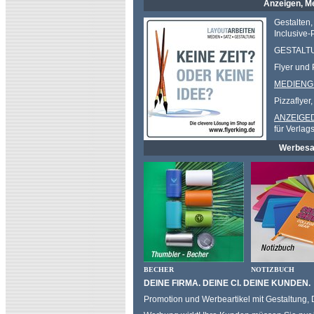
Anzeigen, Me
Gestalten,
Inclusive-
GESTALT
Flyer und 
MEDIENG
Pizzaflyer
ANZEIGE
für Verlag
Werbesac
BECHER
NOTIZBUCH
DEINE FIRMA. DEINE CI. DEINE KUNDEN.
Promotion und Werbeartikel mit Gestaltung,