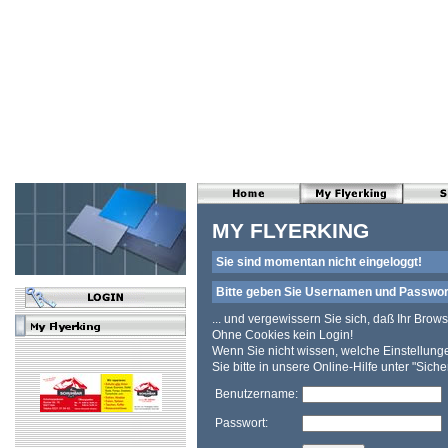
MY FLYERKING
Sie sind momentan nicht eingeloggt!
Bitte geben Sie Usernamen und Passwort 
... und vergewissern Sie sich, daß Ihr Brow
Ohne Cookies kein Login!
Wenn Sie nicht wissen, welche Einstellun
Sie bitte in unsere Online-Hilfe unter "Siche
Benutzername:
Passwort: