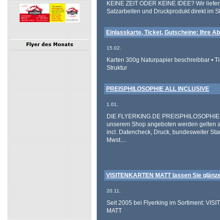
KEINE ZEIT ODER KEINE IDEE? Wir liefern
Satzarbeiten und Druckprodukt direkt im S
Einlasskarte, Ticket, Gutscheine: Ihre 
15.02.
Karten 300g Naturpapier beschreibbar • Ti
Struktur
PREISPHILOSOPHIE ALL INCLUSIVE
1.01.
DIE FLYERKING.DE PREISPHILOSOPHIE! Al
unserem Shop angeboten werden gelten all 
incl. Datencheck, Druck, bundesweiter St
Mwst....
VISITENKARTEN MATT lassen Sie glänzen
20.11.
Seit 2005 bei Flyerking im Sortiment: V
MATT