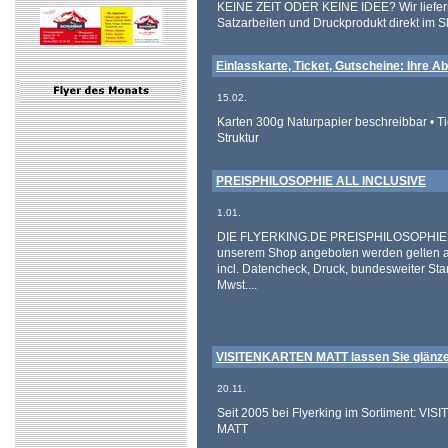
KEINE ZEIT ODER KEINE IDEE? Wir liefern
Satzarbeiten und Druckprodukt direkt im S
Einlasskarte, Ticket, Gutscheine: Ihre 
15.02.
Karten 300g Naturpapier beschreibbar • Ti
Struktur
PREISPHILOSOPHIE ALL INCLUSIVE
1.01.
DIE FLYERKING.DE PREISPHILOSOPHIE! Al
unserem Shop angeboten werden gelten all 
incl. Datencheck, Druck, bundesweiter St
Mwst....
VISITENKARTEN MATT lassen Sie glänzen
20.11.
Seit 2005 bei Flyerking im Sortiment: V
MATT