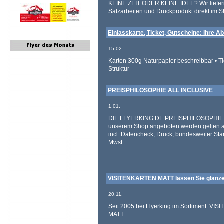
KEINE ZEIT ODER KEINE IDEE? Wir liefern
Satzarbeiten und Druckprodukt direkt im S
Einlasskarte, Ticket, Gutscheine: Ihre 
15.02.
Karten 300g Naturpapier beschreibbar • Ti
Struktur
PREISPHILOSOPHIE ALL INCLUSIVE
1.01.
DIE FLYERKING.DE PREISPHILOSOPHIE! Al
unserem Shop angeboten werden gelten all 
incl. Datencheck, Druck, bundesweiter St
Mwst....
VISITENKARTEN MATT lassen Sie glänzen
20.11.
Seit 2005 bei Flyerking im Sortiment: V
MATT