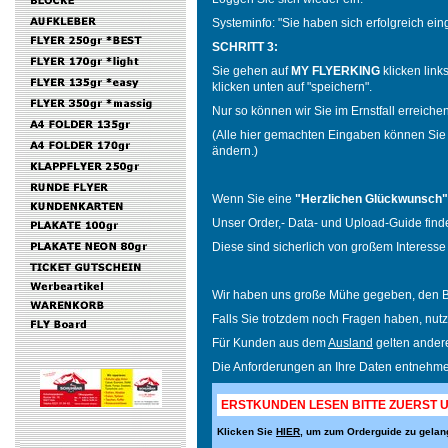
Systeminfo: "Sie haben sich erfolgreich ein
SCHRITT 3:
Sie gehen auf
MY FLYERKING
klicken link
klicken unten auf "speichern".
Nur so können wir Sie im Ernstfall erreiche
(Alle hier gemachten Eingaben können Sie 
ändern.)
Wenn Sie eine
"Herzlichen Glückwunsch"
Unser Order,- Data- und Upload-Guide finde
Diese sind sicherlich von großem Interesse 
Wir haben uns große Mühe gegeben, den Bes
Falls Sie trotzdem noch Fragen haben, nutz
Für Kunden aus dem
Ausland
gelten ander
Die Anforderungen an Ihre Daten entnehme
ERSTKUNDEN LESEN BITTE ZUERST
Klicken Sie
HIER
, um zum Orderguide zu gelan