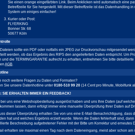
Sie einen orange eingefärbten Link. Beim Anklicken wird automatisch eine p
Betreffzeile für Sie hergestellt. Mit dieser Betreffzeile ist das Datenhandling i
System um einiges einfacher!
Kurier oder Post:
FLYERKING
Bonner Str. 68
50677 Köln
trolle
 Dateien sollte ein PDF oder notfalls ein JPEG zur Druckvorschau mitgesendet wer
teilt werden, ob das Ergebnis des RIPS den angelieferten Daten entspricht. Um P
 und die TERMINGARANTIE aufrecht zu erhalten, entnehmen Sie bitte detaillierte 
ren
AGB
.
tline
 noch weitere Fragen zu Daten und Formaten?
zen Sie unsere Datenhotline unter
0180-510 99 20
(14 Cent pro Minute, Mobilfunk 
: SIE ERHALTEN IMMER EIN FEEDBACK!
bei uns eine Webshopbestellung ausgelöst haben und uns Ihre Daten (auf welc
kommen lassen, dann erfolgt immer eine manuelle Überprüfung Ihrer Daten auf Dr
uss dieser Überprüfung erhalten Sie von uns eine E-Mail-Benachrichtigung, dass 
nden hat und welches Ergebnis erzielt wurde. Wenn die Daten fehlerhaft sind, dann 
illierte Beschreibung aufgetretener Fehler mit der Bitte um Korrektur und erneutes
il erhalten sie maximal einen Tag nach dem Dateneingang, meist aber schon am 