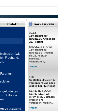
30.12.
15% Rabatt auf
BUSINESS Artikel bis
28. Februar
DRUCKE & SPARE!
15% Rabatt auf
BUSINESS Produkte
ixelbasiert (wie
bis 28. Februar
ator, Freehand,
bestellbar!
en.
Visitenkarten,...
>mehr
r
s Farbraum
1.06.
Gestalten, drucken &
 solcher
versenden: Das alles
gibt es bei Flyerking!
KEINE ZEIT ODER
r geforderten
KEINE IDEE? Wir
n. Sollte sie
liefern alles. Gestalten,
nen
drucken und
versenden: Medien...
>mehr
CMYK-basierte