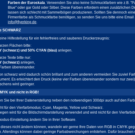
Farben der Euroskala
. Verwenden Sie also keine Schmuckfarben wie z.B. "P
Blue" oder gar Gold oder Silber. Diese Farben erfordern einen zusätzlichen D
lassen sich schlecht mit Sammelbögen produzieren. Sollten Sie dennoch eine
Firmenfarbe als Schmuckfarbe benötigen, so senden Sie uns bitte eine Email
info@flyerking.de
.
be SCHWARZ
eine Hilfestellung für ein fehlerfreies und sauberes Druckerzeugnis:
arzen Flächen bitte:
 (schwarz) und 50% CYAN (blau)
anlegen.
rze Texte bitte nur:
Y (schwarz)
anlegen,
r Farben übereinander.
on schwarz wird dadurch schön brillant und zum anderen vermeiden Sie zuviel Far
ment. Es erleichtert den Druck (keine vier Farben übereinander sondern nur zwei)
schens wird geringer.
 CMYK und nicht in RGB!
ten Sie bei Ihrer Datenerstellung neben den notwendigen 300dpi auch auf den F
ht für den Vierfarbmodus: Cyan, Magenta, Yellow und Schwarz.
egen wird für die Bildschirmdarstellung verwendet und wird nicht für den Vierfarb
odus-Einstellung ändern Sie in Ihrer Software.
dieses nicht ändern können, wandeln wir gerne Ihre Daten von RGB in CMYK ge
. Allerdings können dabei geringe Farbabweichungen entstehen. Dafür brauchen w