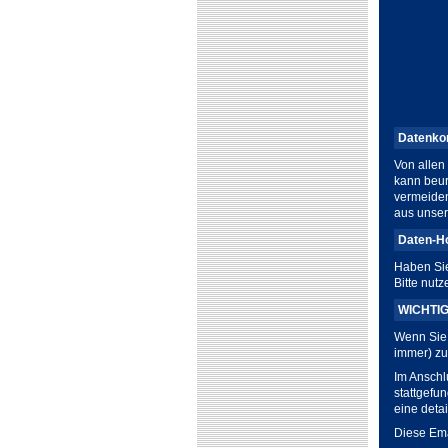
Datenkon
Von allen
kann beur
vermeiden
aus unse
Daten-Ho
Haben Sie
Bitte nut
WICHTIG
Wenn Sie 
immer) zu
Im Anschl
stattgefu
eine deta
Diese Ema