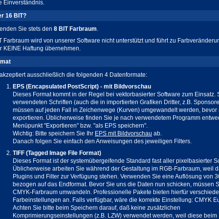
he Einverständnis.
er 16 BIT?
wenden Sie stets den
8 BIT Farbraum
.
T Farbraum wird von unserer Software nicht unterstützt und führt zu Farbveränderu
ir KEINE Haftung übernehmen.
rmat
 akzeptiert ausschließlich die folgenden 4 Datenformate:
EPS (Encapsulated PostScript) - mit Bildvorschau
Dieses Format kommt in der Regel bei vektorbasierter Software zum Einsatz. 
verwendeten Schriften (auch die in importierten Grafiken Dritter, z.B. Sponsor
müssen auf jeden Fall in Zeichenwege (Kurven) umgewandelt werden, bevor 
exportieren. Üblicherweise finden Sie je nach verwendetem Programm entwe
Menüpunkt "Exportieren" bzw. "als EPS speichern".
Wichtig: Bitte speichern Sie Ihr
EPS mit Bildvorschau
ab.
Danach folgen Sie einfach den Anweisungen des jeweiligen Filters.
TIFF (Tagged Image File Format)
Dieses Format ist der systemübergeifende Standard fast aller pixelbasierter S
Üblicherweise arbeiten Sie während der Gestaltung im RGB-Farbraum, weil d
Plugins und Filter zur Verfügung stehen. Verwenden Sie eine Auflösung von 
bezogen auf das Endformat. Bevor Sie uns die Daten nun schicken, müssen S
CMYK-Farbraum umwandeln. Professionelle Pakete bieten hierfür verschied
Farbeinstellungen an. Falls verfügbar, wäre die korrekte Einstellung: CMYK E
Achten Sie bitte beim Speichern darauf, daß keine zusätzlichen
Komprimierungseinstellungen (z.B. LZW) verwendet werden, weil diese beim 