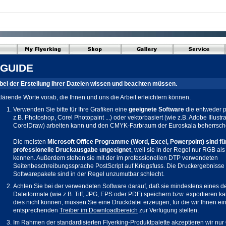
GUIDE
bei der Erstellung Ihrer Dateien wissen und beachten müssen.
klärende Worte vorab, die Ihnen und uns die Arbeit erleichtern können.
Verwenden Sie bitte für Ihre Grafiken eine
geeignete Software
die entweder p
z.B. Photoshop, Corel Photopaint ...) oder vektorbasiert (wie z.B. Adobe Illustr
CorelDraw) arbeiten kann und den CMYK-Farbraum der Euroskala beherrsch
Die meisten
Microsoft Office Programme (Word, Excel, Powerpoint) sind fü
professionelle Druckausgabe ungeeignet
, weil sie in der Regel nur RGB al
kennen. Außerdem stehen sie mit der im professionellen DTP verwendeten
Seitenbeschreibungssprache PostScript auf Kriegsfuss. Die Druckergebnisse
Softwarepakete sind in der Regel unzumutbar schlecht.
Achten Sie bei der verwendeten Software darauf, daß sie mindestens eines de
Dateiformate (wie z.B. Tiff, JPG, EPS oder PDF) speichern bzw. exportieren kan
dies nicht können, müssen Sie eine Druckdatei erzeugen, für die wir Ihnen ei
entsprechenden
Treiber im Downloadbereich
zur Verfügung stellen.
Im Rahmen der standardisierten Flyerking-Produktpalette akzeptieren wir nur