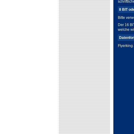
schriftlic
8 BIT od
Bitte ver
Der 16 BI
welche w
Datenfo
Flyerking