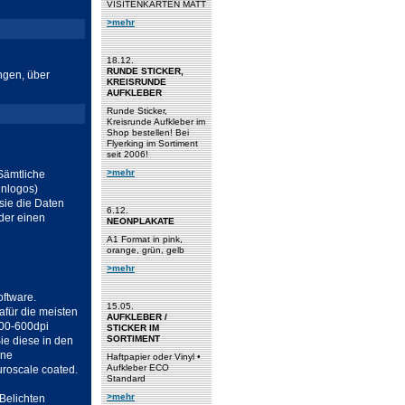
VISITENKARTEN MATT
>mehr
18.12.
RUNDE STICKER,
ngen, über
KREISRUNDE
AUFKLEBER
Runde Sticker,
Kreisrunde Aufkleber im
Shop bestellen! Bei
Flyerking im Sortiment
seit 2006!
>mehr
Sämtliche
enlogos)
sie die Daten
6.12.
der einen
NEONPLAKATE
A1 Format in pink,
orange, grün, gelb
>mehr
oftware.
15.05.
afür die meisten
AUFKLEBER /
300-600dpi
STICKER IM
SORTIMENT
ie diese in den
ene
Haftpapier oder Vinyl •
Aufkleber ECO
uroscale coated.
Standard
>mehr
Belichten