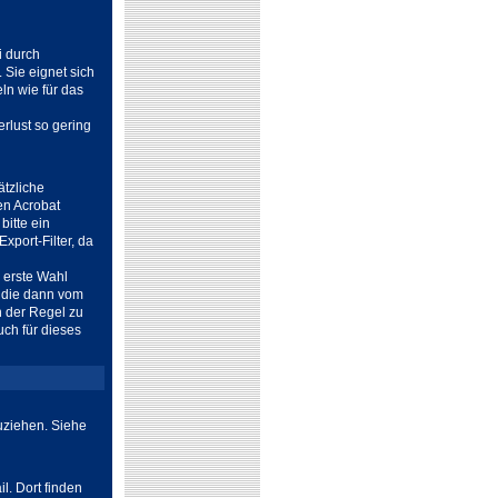
i durch
 Sie eignet sich
ln wie für das
rlust so gering
ätzliche
en Acrobat
bitte ein
xport-Filter, da
e erste Wahl
, die dann vom
in der Regel zu
ch für dieses
zuziehen. Siehe
l. Dort finden