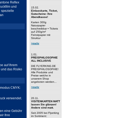
antone Reflex
ruckfilm und
15.02.
 spezielle
Einlasskarte, Ticket,
Gutscheine: Ihre
 an
Abendkasse!
Karten 300g
Naturpapier
beschreibbar • Tickets
auf 250g/m²
Feinstpapier mit
Struktur
>mehr
1.01.
PREISPHILOSOPHIE
ALL INCLUSIVE
be auf Ihrem
DIE FLYERKING.DE
 und das Risiko
PREISPHILOSOPHIE!
Alle Produkte und
Preise welche in
unserem Shop
angeboten werden...
>mehr
arbmodus CMYK:
druck verwendet.
20.11.
VISITENKARTEN MATT
lassen Sie glänzen!
Andere sind matt.
gen eine Gebühr
Seit 2005 bei Flyerking
ir Ihre
im Sortiment: