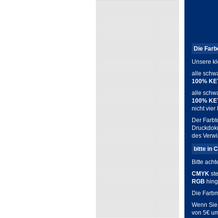
Die Far
Unsere kl
alle schw
100% KEY
alle schwa
100% KE
nicht vie
Der Farbt
Druckdoku
des Verwi
bitte in
Bitte ach
CMYK
ste
RGB
hing
Die Farbm
Wenn Sie 
von 5€ um