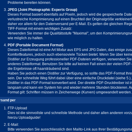
Probleme bereiten können.
JPEG (Joint Photographic Experts Group)
Dieses Format basiert ebenfalls auf Pixeln, jedoch wird die gespeicherte Date
verlustreiche Komprimierung auf einen Bruchteil der Originalgröße verkleinert.
daher vor allem für den Datenversand per E-Mail. Es gelten die gleichen Rege
TIFF-Format mit einem wichtigen Zusatz:
Verwenden Sie immer die Qualitätsstufe "Maximal", um den Komprimierungsve
wie möglich zu halten.
PDF (Portable Document Format)
Dieses Dateiformat ist eine Art Mixtur aus EPS und JPG Daten, das einige zus
Komfortfeatures, jedoch auch ebensoviele Tücken bietet. Wenn Sie über kein
Distiller zur Erzeugung professioneller PDF-Dateien verfügen, verwenden Sie 
anderes Dateiformat. Benutzen Sie bitte auf keinen Fall einen der vielen PDF-E
die Ergebnisse oft haarsträubend sind.
Haben Sie jedoch einen Distiller zur Verfügung, so sollte das PDF-Format Ihr
sein. Der schnellste Weg führt dabei über eine einfache Druckdatei (siehe 5.)
Distiller in das PDF-Format konvertiert wird. Der direkte PDF-Drucktreiber ist 
langsam und kann ein System hin und wieder mehrere Stunden blockieren. Au
Format gilt: Schriften müssen in Zeichenwege (Kurven) umgewandelt werden.
rsand per
FTP-Upload
Dies ist die sinnvollste und schnellste Methode und daher allen anderen vor
hierzu Uploadguide!
E-Mail:
Bitte verwenden Sie ausschliesslich den Mailto-Link aus Ihrer Bestätigungsmai