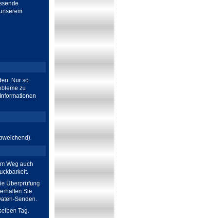
assende
n unserem
den. Nur so
robleme zu
Informationen
abweichend).
hem Weg auch
uckbarkeit.
die Überprüfung
erhalten Sie
 Daten-Senden.
selben Tag.