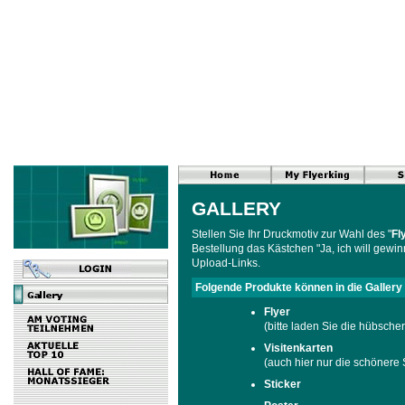
GALLERY
Stellen Sie Ihr Druckmotiv zur Wahl des "
Fl
Bestellung das Kästchen "Ja, ich will gewin
Upload-Links.
Folgende Produkte können in die Gallery
Flyer
(bitte laden Sie die hübscher
Visitenkarten
(auch hier nur die schönere 
Sticker