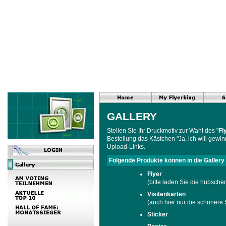
GALLERY
Stellen Sie Ihr Druckmotiv zur Wahl des "
Fl
Bestellung das Kästchen "Ja, ich will gewin
Upload-Links.
Folgende Produkte können in die Gallery
Flyer
(bitte laden Sie die hübscher
Visitenkarten
(auch hier nur die schönere 
Sticker