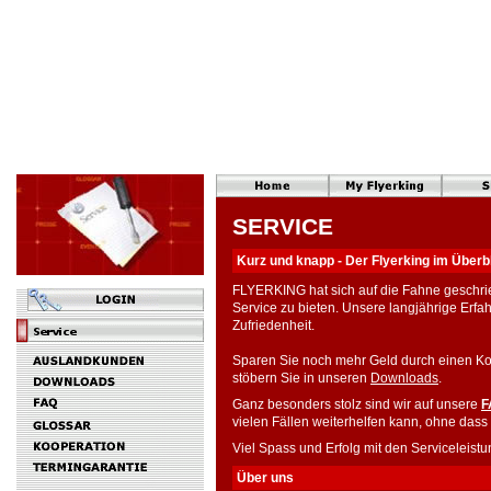
SERVICE
Kurz und knapp - Der Flyerking im Überb
FLYERKING hat sich auf die Fahne geschri
Service zu bieten. Unsere langjährige Erf
Zufriedenheit.
Sparen Sie noch mehr Geld durch einen Ko
stöbern Sie in unseren
Downloads
.
Ganz besonders stolz sind wir auf unsere
F
vielen Fällen weiterhelfen kann, ohne dass
Viel Spass und Erfolg mit den Servicelei
Über uns