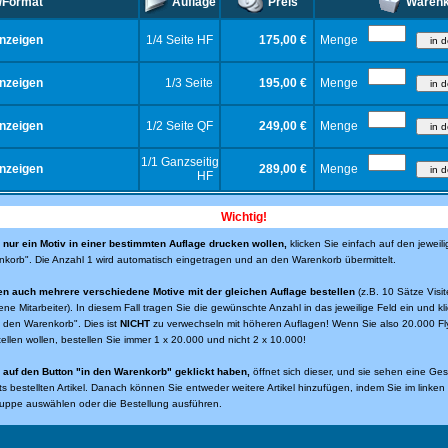
/Format
Auflage
Preis
Warenk
nzeigen
1/4 Seite HF
175,00 €
Menge
nzeigen
1/3 Seite
195,00 €
Menge
nzeigen
1/2 Seite QF
249,00 €
Menge
1/1 Ganzseitig
nzeigen
289,00 €
Menge
HF
Wichtig!
nur ein Motiv in einer bestimmten Auflage drucken wollen,
klicken Sie einfach auf den jeweili
korb". Die Anzahl 1 wird automatisch eingetragen und an den Warenkorb übermittelt.
en auch mehrere verschiedene Motive mit der gleichen Auflage bestellen
(z.B. 10 Sätze Visit
ene Mitarbeiter). In diesem Fall tragen Sie die gewünschte Anzahl in das jeweilige Feld ein und kl
n den Warenkorb". Dies ist
NICHT
zu verwechseln mit höheren Auflagen! Wenn Sie also 20.000 Fl
tellen wollen, bestellen Sie immer 1 x 20.000 und nicht 2 x 10.000!
auf den Button "in den Warenkorb" geklickt haben,
öffnet sich dieser, und sie sehen eine Ge
eits bestellten Artikel. Danach können Sie entweder weitere Artikel hinzufügen, indem Sie im linke
uppe auswählen oder die Bestellung ausführen.