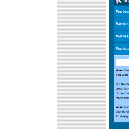
Art
Werbea
Werbea
Werbea
Werbea
Wenn Sie 
den Waren
Sie könn
verschied
Button "i
Motiv bes
Wenn Sie 
aller ber
Produktgr