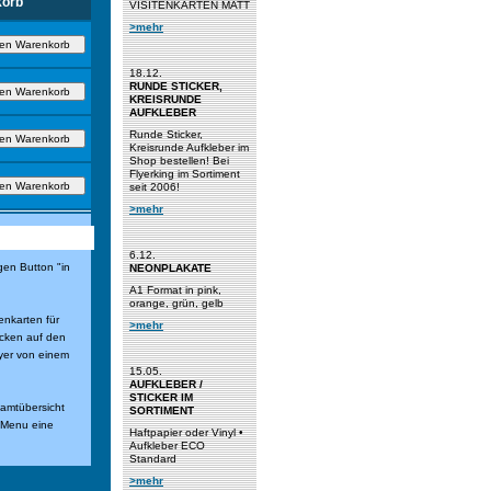
orb
VISITENKARTEN MATT
>mehr
18.12.
RUNDE STICKER,
KREISRUNDE
AUFKLEBER
Runde Sticker,
Kreisrunde Aufkleber im
Shop bestellen! Bei
Flyerking im Sortiment
seit 2006!
>mehr
6.12.
gen Button "in
NEONPLAKATE
A1 Format in pink,
orange, grün, gelb
enkarten für
>mehr
icken auf den
yer von einem
15.05.
AUFKLEBER /
STICKER IM
samtübersicht
SORTIMENT
n Menu eine
Haftpapier oder Vinyl •
Aufkleber ECO
Standard
>mehr