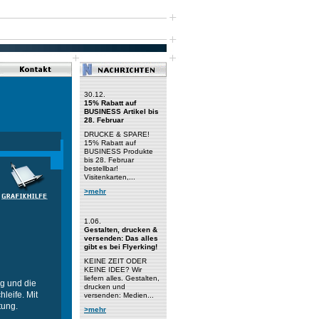
30.12.
15% Rabatt auf
BUSINESS Artikel bis
28. Februar
DRUCKE & SPARE!
15% Rabatt auf
BUSINESS Produkte
bis 28. Februar
bestellbar!
Visitenkarten,...
>mehr
1.06.
Gestalten, drucken &
versenden: Das alles
gibt es bei Flyerking!
KEINE ZEIT ODER
KEINE IDEE? Wir
liefern alles. Gestalten,
ng und die
drucken und
leife. Mit
versenden: Medien...
tung.
>mehr