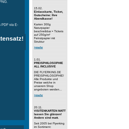
 PNG.
15.02.
Einlasskarte, Ticket,
Gutscheine: Ihre
Abendkasse!
s PDF via E-
Karten 300g
Naturpapier
beschreibbar • Tickets
auf 250g/m²
tensatz!
Feinstpapier mit
Struktur
>mehr
1.01.
PREISPHILOSOPHIE
ALL INCLUSIVE
DIE FLYERKING.DE
PREISPHILOSOPHIE!
Alle Produkte und
Preise welche in
unserem Shop
angeboten werden...
>mehr
20.11.
VISITENKARTEN MATT
lassen Sie glänzen!
Andere sind matt.
Seit 2005 bei Flyerking
im Sortiment: