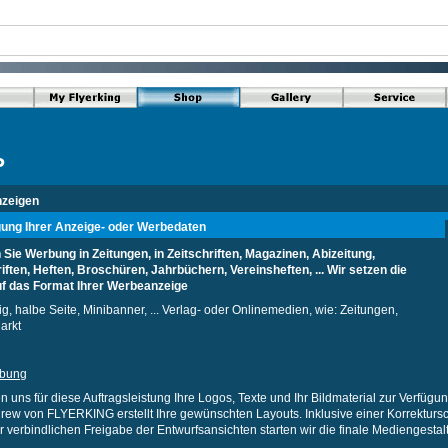
P
zeigen
gung Ihrer Anzeige- oder Werbedaten
 Sie Werbung in Zeitungen, in Zeitschriften, Magazinen, Abizeitung,
iften, Heften, Broschüren, Jahrbüchern, Vereinsheften, ... Wir setzen die
f das Format Ihrer Werbeanzeige
g, halbe Seite, Minibanner, ... Verlag- oder Onlinemedien, wie: Zeitungen,
arkt
ibung
en uns für diese Auftragsleistung Ihre Logos, Texte und Ihr Bildmaterial zur Verfügu
ew von FLYERKING erstellt Ihre gewünschten Layouts. Inklusive einer Korrektursch
r verbindlichen Freigabe der Entwurfsansichten starten wir die finale Mediengestal