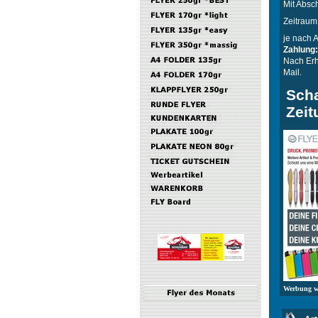
Mit Absc
Zeitraum
je nach 
Zahlung:
Nach Erh
Mail.
Scha
Zeit
Werbung wi