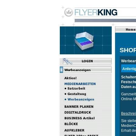
SHO
Werbean
Anferti
Schalten
Festschr
Daten au
Ganzseiti
Online-M
Beschre
Sie stell
MedienCr
Erhalt de