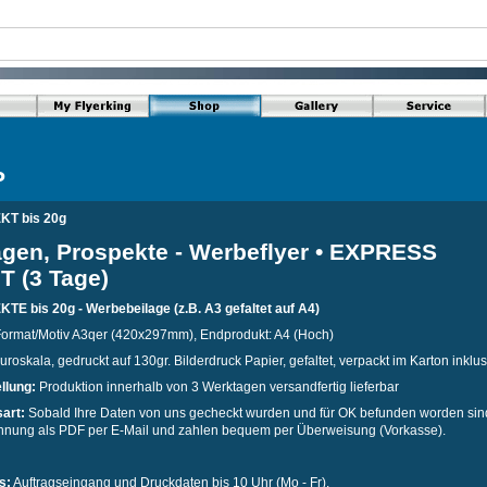
P
T bis 20g
agen, Prospekte - Werbeflyer • EXPRESS
T (3 Tage)
E bis 20g - Werbebeilage (z.B. A3 gefaltet auf A4)
Format/Motiv A3qer (420x297mm), Endprodukt: A4 (Hoch)
uroskala, gedruckt auf 130gr. Bilderdruck Papier, gefaltet, verpackt im Karton inklu
ellung:
Produktion innerhalb von 3 Werktagen versandfertig lieferbar
art:
Sobald Ihre Daten von uns gecheckt wurden und für OK befunden worden sind
hnung als PDF per E-Mail und zahlen bequem per Überweisung (Vorkasse).
s:
Auftragseingang und Druckdaten bis 10 Uhr (Mo - Fr).