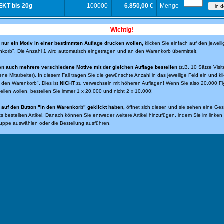
KT bis 20g
100000
6.850,00 €
Menge
Wichtig!
nur ein Motiv in einer bestimmten Auflage drucken wollen,
klicken Sie einfach auf den jeweili
korb". Die Anzahl 1 wird automatisch eingetragen und an den Warenkorb übermittelt.
en auch mehrere verschiedene Motive mit der gleichen Auflage bestellen
(z.B. 10 Sätze Visit
ene Mitarbeiter). In diesem Fall tragen Sie die gewünschte Anzahl in das jeweilige Feld ein und kl
n den Warenkorb". Dies ist
NICHT
zu verwechseln mit höheren Auflagen! Wenn Sie also 20.000 Fl
tellen wollen, bestellen Sie immer 1 x 20.000 und nicht 2 x 10.000!
auf den Button "in den Warenkorb" geklickt haben,
öffnet sich dieser, und sie sehen eine Ge
eits bestellten Artikel. Danach können Sie entweder weitere Artikel hinzufügen, indem Sie im linke
uppe auswählen oder die Bestellung ausführen.