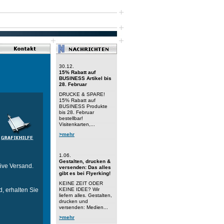
30.12.
15% Rabatt auf
BUSINESS Artikel bis
28. Februar
DRUCKE & SPARE!
15% Rabatt auf
BUSINESS Produkte
bis 28. Februar
bestellbar!
Visitenkarten,...
>mehr
1.06.
Gestalten, drucken &
sive Versand.
versenden: Das alles
gibt es bei Flyerking!
KEINE ZEIT ODER
, erhalten Sie
KEINE IDEE? Wir
liefern alles. Gestalten,
drucken und
versenden: Medien...
>mehr