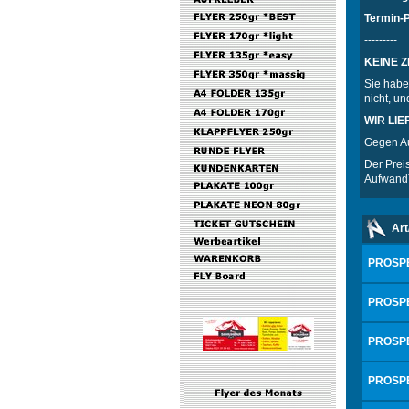
Termin-
---------
KEINE Z
Sie haben
nicht, un
WIR LIE
Gegen Au
Der Preis
Aufwand
Art
PROSPE
PROSPE
PROSPE
PROSPE