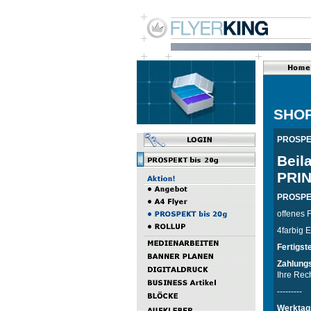
SHO
PROSPEK
Beil
PRIN
PROSPEKT
offenes 
4farbig E
Fertigst
Zahlungs
Ihre Rec
---------
Werktag