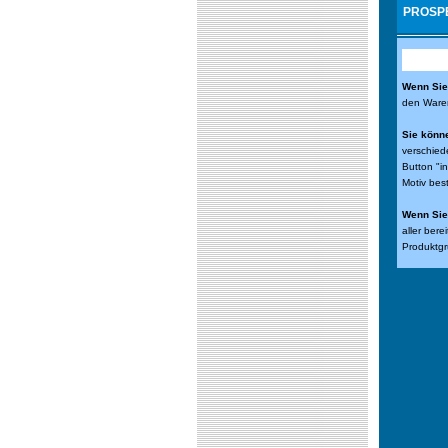
PROSPE
Wenn Sie 
den Waren
Sie könn
verschied
Button "i
Motiv bes
Wenn Sie 
aller ber
Produktgr