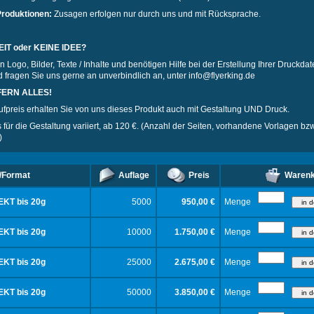
Produktionen:
Zusagen erfolgen nur durch uns und mit Rücksprache.
EIT oder KEINE IDEE?
 Logo, Bilder, Texte / Inhalte und benötigen Hilfe bei der Erstellung Ihrer Druckda
d fragen Sie uns gerne an unverbindlich an, unter info@flyerking.de
FERN ALLES!
fpreis erhalten Sie von uns dieses Produkt auch mit Gestaltung UND Druck.
 für die Gestaltung variiert, ab 120 €. (Anzahl der Seiten, vorhandene Vorlagen bz
)
/Format
Auflage
Preis
Warenk
KT bis 20g
5000
950,00 €
Menge
KT bis 20g
10000
1.750,00 €
Menge
KT bis 20g
25000
2.675,00 €
Menge
KT bis 20g
50000
3.850,00 €
Menge