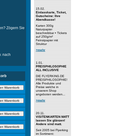
15.02.
Einlasskarte, Ticket,
Gutscheine: Ihre
Abendkasse!
Karten 300g
ten? Zögern Sie
Naturpapier
beschreibbar • Tickets
auf 250g/m²
Feinstpapier mit
Struktur
>mehr
w. nach
1.01.
PREISPHILOSOPHIE
ALL INCLUSIVE
orb
DIE FLYERKING.DE
PREISPHILOSOPHIE!
Alle Produkte und
Preise welche in
unserem Shop
angeboten werden...
>mehr
20.11.
VISITENKARTEN MATT
lassen Sie glänzen!
Andere sind matt.
Seit 2005 bei Flyerking
im Sortiment: