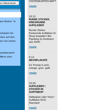
VISITENKARTEN MATT
>mehr
18.12.
RUNDE STICKER,
gen Button "in
KREISRUNDE
AUFKLEBER
Runde Sticker,
enkarten für
Kreisrunde Aufkleber im
Shop bestellen! Bei
icken auf den
Flyerking im Sortiment
yer von einem
seit 2006!
>mehr
samtübersicht
n Menu eine
6.12.
NEONPLAKATE
A1 Format in pink,
orange, grün, gelb
>mehr
15.05.
AUFKLEBER /
STICKER IM
SORTIMENT
Haftpapier oder Vinyl •
Aufkleber ECO
Standard
>mehr