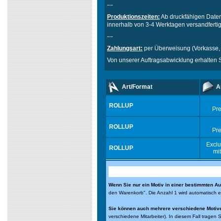
---
Produktionszeiten:
Ab druckfähigen Daten
innerhalb von 3-4 Werktagen versandferti
---
Zahlungsart:
per Überweisung (Vorkasse,
Von unserer Auftragsabwicklung erhalten 
Art/Format
A
ROLLUP
Pr
ROLLUP
Pr
Exclu
ROLLUP
mi
Wenn Sie nur ein Motiv in einer bestimmten Au
den Warenkorb". Die Anzahl 1 wird automatisch 
Sie können auch mehrere verschiedene Motive 
verschiedene Mitarbeiter). In diesem Fall tragen 