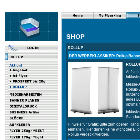
SHOP
ROLLUP
DER WERBEKLASSIKER: Rollup Banner, 
ROLLUP
Aufstel
inklusi
Messe-Au
Rollup-B
nutzend
jedes Bu
optimal 
Inklusiv
Standar
Hinweis für Grafik:
Bitte zum oberen Rand
einhalten. Hier dürfen keine wichtigen Bil
Rollup verdeckt werden.