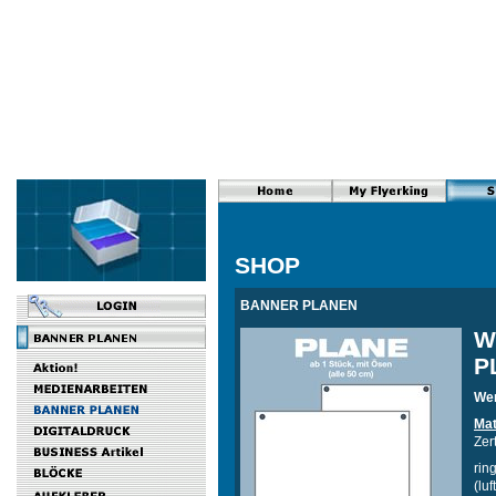
SHOP
BANNER PLANEN
W
P
Wer
Mat
Zer
rin
(lu