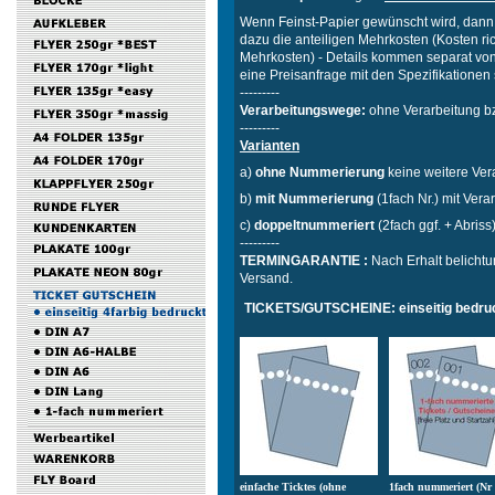
Wenn Feinst-Papier gewünscht wird, dann 
dazu die anteiligen Mehrkosten (Kosten r
Mehrkosten) - Details kommen separat von
eine Preisanfrage mit den Spezifikatione
---------
Verarbeitungswege:
ohne Verarbeitung bz
---------
Varianten
a)
ohne Nummerierung
keine weitere Ver
b)
mit Nummerierung
(1fach Nr.) mit Vera
c)
doppeltnummeriert
(2fach ggf. + Abriss
---------
TERMINGARANTIE :
Nach Erhalt belichtu
Versand.
TICKETS/GUTSCHEINE: einseitig bedruc
einfache Ticktes (ohne
1fach nummeriert (Nr 