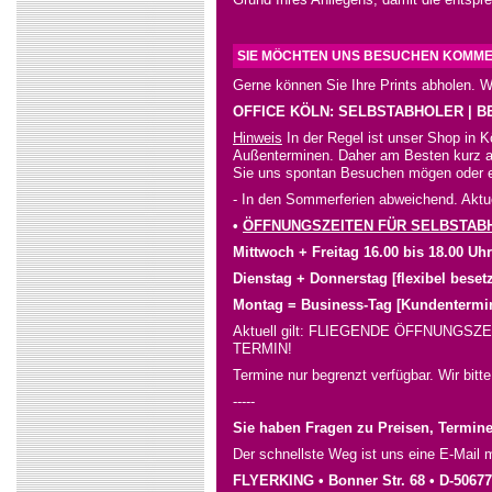
SIE MÖCHTEN UNS BESUCHEN KOMM
Gerne können Sie Ihre Prints abholen. W
OFFICE KÖLN: SELBSTABHOLER | 
Hinweis
In der Regel ist unser Shop in K
Außenterminen. Daher am Besten kurz an
Sie uns spontan Besuchen mögen oder 
- In den Sommerferien abweichend. Aktu
•
ÖFFNUNGSZEITEN FÜR SELBSTAB
Mittwoch + Freitag 16.00 bis 18.00 Uhr
Dienstag + Donnerstag [flexibel beset
Montag = Business-Tag [Kundentermi
Aktuell gilt: FLIEGENDE ÖFFNUNGS
TERMIN!
Termine nur begrenzt verfügbar. Wir bit
-----
Sie haben Fragen zu Preisen, Termine
Der schnellste Weg ist uns eine E-Mail 
FLYERKING • Bonner Str. 68 • D-5067