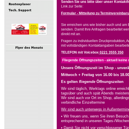
Senden Sie uns bitte über unser Kontakt
Link zur Seite:
Formular - Mitteilung zu Terminvereinbar
Sie erreichen uns wie bisher auch und am 
senden. Damit Ihre Anfragen bearbeitet werd
direkt mit an.
Fragen zu individuellen Druckproduktion, An
mit vollständigen Kontaktangaben bearbeite
TELEFON mit Voicebox
0221 3555 350
Fliegende Öffnungszeiten - aktuell kein
Unsere Öffnungszeit im Shop - unverän
Mittwoch + Freitag von 16.00 bis 18.0
Es gelten
fliegende
Öffnungszeiten
Wir sind täglich, Werktags online errei
tagsüber und auch spät Abends meistens
Wir sind auch vor Ort im Shop, allerding
verbindliche Einzeltermine
Wir sind auch unterwegs in Außentermine
• Wir freuen uns, wenn Sie ihren Besuch
entsprechend in unseren Tages-/Wochen
• Damit Sie nicht vor verschlossener Tü