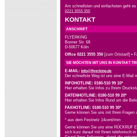
Am schnellsten und einfachsten geht es
0221 3555 350
KONTAKT
ANSCHRIFT
FLYERKING
Bonner Str. 68
D-50677 Köln
Office 0221 3555 350
[zum Ortstarif] • 
SIE MÖCHTEN MIT UNS IN KONTAKT T
E-MAIL:
info@flyerking.de
Der schnellste Weg ist uns eine E-Mail 
INFOHOTLINE: 0180-510 99 10*
Hier erhalten Sie Infos zu Ihrem Druckst
DATENHOTLINE: 0180-510 99 20*
Hier erhalten Sie Infos Rund um die Beli
FAXHOTLINE: 0180-510 99 30*
Gerne können Sie uns mit Ihren Fragen 
* aus dem Festnetz 14cent/min
Gerne können Sie uns eine RÜCKRUF E
sich kurz darauf mit Ihnen telefonisch i
Grund Ihres Anliegens, damit die entspr